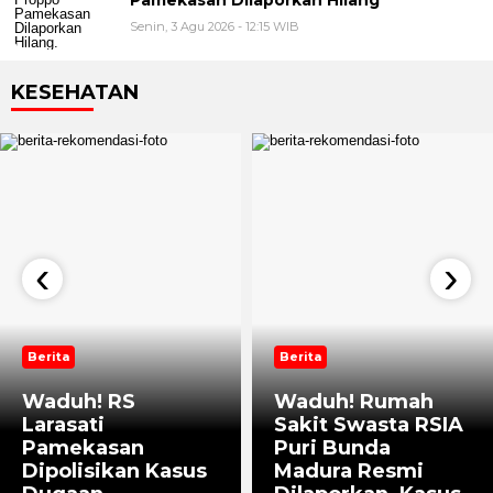
Senin, 3 Agu 2026 - 12:15 WIB
KESEHATAN
‹
›
Berita
Berita
Waduh! RS
Waduh! Rumah
Larasati
Sakit Swasta RSIA
Pamekasan
Puri Bunda
Dipolisikan Kasus
Madura Resmi