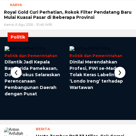
KARYA
Royal Gold Curi Perhatian, Rokok Filter Pendatang Baru
Mulai Kuasai Pasar di Beberapa Provinsi
Kamis, 6 Agu 2026 - 10:46 WIB
Politik
Politik dan Pemerintahan
Politik dan Pemerintahan
Dilantik Jadi Kepala
Dinilai Merendahkan
‹
›
Bapperida Pamekasan,
Profesi, PWI se-Madura
Dodid Fokus Selaraskan
Tolak Keras Labeling
Perencanaan
‘Londo Ireng’ terhadap
Pembangunan Daerah
Wartawan
dengan Pusat
l
BERITA