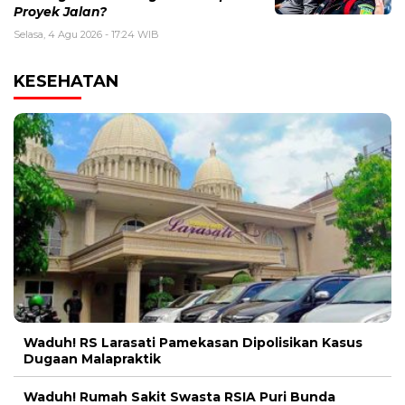
Proyek Jalan?
Selasa, 4 Agu 2026 - 17:24 WIB
KESEHATAN
Waduh! RS Larasati Pamekasan Dipolisikan Kasus
Dugaan Malapraktik
Waduh! Rumah Sakit Swasta RSIA Puri Bunda