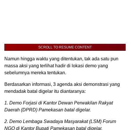
SCROLL TO RESUME CONTENT
Namun hingga waktu yang ditentukan, tak ada satu pun
massa aksi yang terlihat hadir di lokasi demo yang
sebelumnya mereka tentukan.
Berdasarkan informasi, 3 agenda aksi demonstrasi yang
mendadak batal digelar itu diantaranya:
1. Demo Forjasi di Kantor Dewan Perwakilan Rakyat
Daerah (DPRD) Pamekasan batal digelar.
2. Demo Lembaga Swadaya Masyarakat (LSM) Forum
NGO di Kantor Bupati Pamekasan batal digelar.