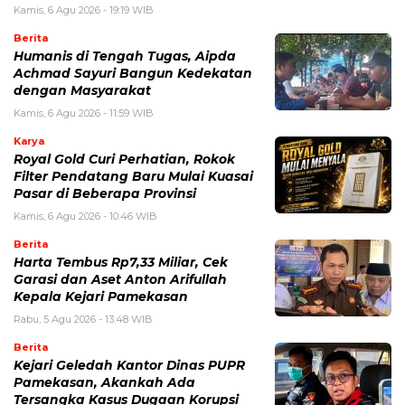
Kamis, 6 Agu 2026 - 19:19 WIB
Berita
Humanis di Tengah Tugas, Aipda
Achmad Sayuri Bangun Kedekatan
dengan Masyarakat
Kamis, 6 Agu 2026 - 11:59 WIB
Karya
Royal Gold Curi Perhatian, Rokok
Filter Pendatang Baru Mulai Kuasai
Pasar di Beberapa Provinsi
Kamis, 6 Agu 2026 - 10:46 WIB
Berita
Harta Tembus Rp7,33 Miliar, Cek
Garasi dan Aset Anton Arifullah
Kepala Kejari Pamekasan
Rabu, 5 Agu 2026 - 13:48 WIB
Berita
Kejari Geledah Kantor Dinas PUPR
Pamekasan, Akankah Ada
Tersangka Kasus Dugaan Korupsi