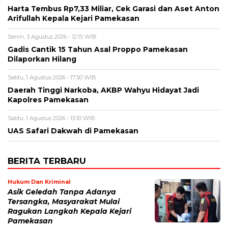
Harta Tembus Rp7,33 Miliar, Cek Garasi dan Aset Anton
Arifullah Kepala Kejari Pamekasan
Senin, 3 Agustus 2026 - 12:15 WIB
Gadis Cantik 15 Tahun Asal Proppo Pamekasan
Dilaporkan Hilang
Sabtu, 1 Agustus 2026 - 17:50 WIB
Daerah Tinggi Narkoba, AKBP Wahyu Hidayat Jadi
Kapolres Pamekasan
Sabtu, 1 Agustus 2026 - 15:10 WIB
UAS Safari Dakwah di Pamekasan
BERITA TERBARU
Hukum Dan Kriminal
Asik Geledah Tanpa Adanya
Tersangka, Masyarakat Mulai
Ragukan Langkah Kepala Kejari
Pamekasan