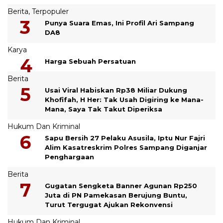
Berita
,
Terpopuler
Punya Suara Emas, Ini Profil Ari Sampang
DA8
Karya
Harga Sebuah Persatuan
Berita
Usai Viral Habiskan Rp38 Miliar Dukung
Khofifah, H Her: Tak Usah Digiring ke Mana-
Mana, Saya Tak Takut Diperiksa
Hukum Dan Kriminal
Sapu Bersih 27 Pelaku Asusila, Iptu Nur Fajri
Alim Kasatreskrim Polres Sampang Diganjar
Penghargaan
Berita
Gugatan Sengketa Banner Agunan Rp250
Juta di PN Pamekasan Berujung Buntu,
Turut Tergugat Ajukan Rekonvensi
Hukum Dan Kriminal