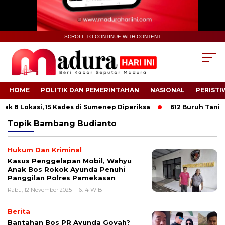
SCROLL TO CONTINUE WITH CONTENT
HOME
POLITIK DAN PEMERINTAHAN
NASIONAL
PERISTI
k 8 Lokasi, 15 Kades di Sumenep Diperiksa
612 Buruh Tani Te
Topik
Bambang Budianto
Hukum Dan Kriminal
Kasus Penggelapan Mobil, Wahyu
Anak Bos Rokok Ayunda Penuhi
Panggilan Polres Pamekasan
Rabu, 12 November 2025 - 16:14 WIB
Berita
Bantahan Bos PR Ayunda Goyah?