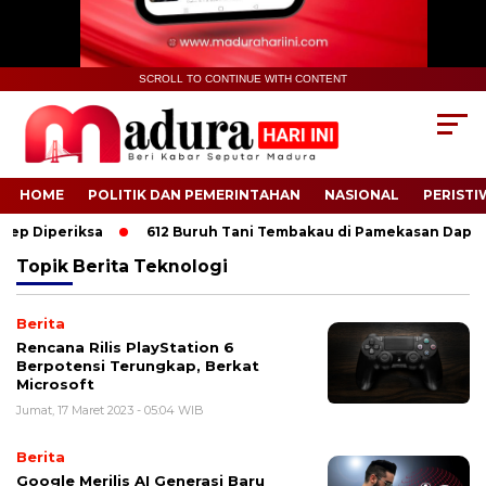
SCROLL TO CONTINUE WITH CONTENT
HOME
POLITIK DAN PEMERINTAHAN
NASIONAL
PERISTI
p Diperiksa
612 Buruh Tani Tembakau di Pamekasan Dapat Pe
Topik
Berita Teknologi
Berita
Rencana Rilis PlayStation 6
Berpotensi Terungkap, Berkat
Microsoft
Jumat, 17 Maret 2023 - 05:04 WIB
Berita
Google Merilis AI Generasi Baru