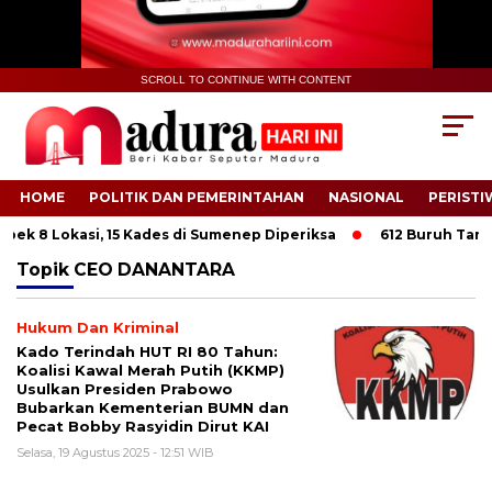
SCROLL TO CONTINUE WITH CONTENT
HOME
POLITIK DAN PEMERINTAHAN
NASIONAL
PERISTI
bek 8 Lokasi, 15 Kades di Sumenep Diperiksa
612 Buruh Tani T
Topik
CEO DANANTARA
Hukum Dan Kriminal
Kado Terindah HUT RI 80 Tahun:
Koalisi Kawal Merah Putih (KKMP)
Usulkan Presiden Prabowo
Bubarkan Kementerian BUMN dan
Pecat Bobby Rasyidin Dirut KAI
Selasa, 19 Agustus 2025 - 12:51 WIB