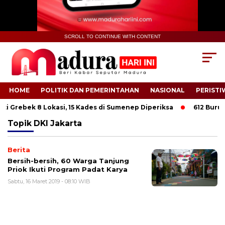
SCROLL TO CONTINUE WITH CONTENT
HOME
POLITIK DAN PEMERINTAHAN
NASIONAL
PERISTI
i Grebek 8 Lokasi, 15 Kades di Sumenep Diperiksa
612 Buruh T
Topik
DKI Jakarta
Berita
Bersih-bersih, 60 Warga Tanjung
Priok Ikuti Program Padat Karya
Sabtu, 16 Maret 2019 - 08:10 WIB