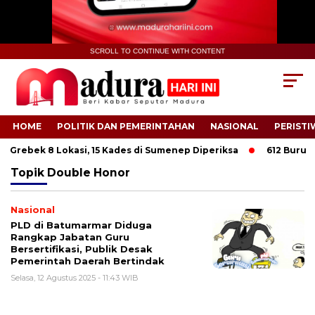
SCROLL TO CONTINUE WITH CONTENT
HOME
POLITIK DAN PEMERINTAHAN
NASIONAL
PERISTI
 Grebek 8 Lokasi, 15 Kades di Sumenep Diperiksa
612 Buruh Ta
Topik
Double Honor
Nasional
PLD di Batumarmar Diduga
Rangkap Jabatan Guru
Bersertifikasi, Publik Desak
Pemerintah Daerah Bertindak
Selasa, 12 Agustus 2025 - 11:43 WIB