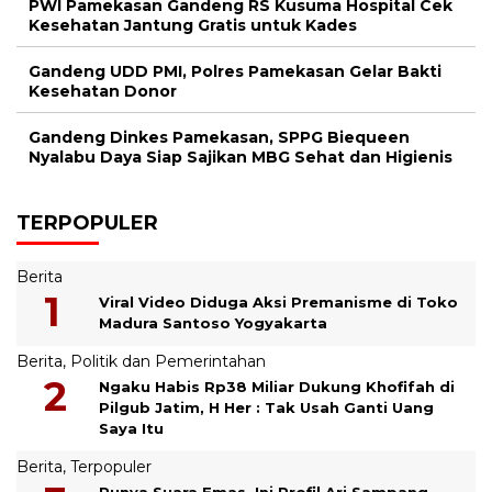
PWI Pamekasan Gandeng RS Kusuma Hospital Cek
Kesehatan Jantung Gratis untuk Kades
Gandeng UDD PMI, Polres Pamekasan Gelar Bakti
Kesehatan Donor
Gandeng Dinkes Pamekasan, SPPG Biequeen
Nyalabu Daya Siap Sajikan MBG Sehat dan Higienis
TERPOPULER
Berita
Viral Video Diduga Aksi Premanisme di Toko
Madura Santoso Yogyakarta
Berita
,
Politik dan Pemerintahan
Ngaku Habis Rp38 Miliar Dukung Khofifah di
Pilgub Jatim, H Her : Tak Usah Ganti Uang
Saya Itu
Berita
,
Terpopuler
Punya Suara Emas, Ini Profil Ari Sampang