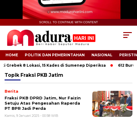
SCROLL TO CONTINUE WITH CONTENT
HOME
POLITIK DAN PEMERINTAHAN
NASIONAL
PERISTI
ti Grebek 8 Lokasi, 15 Kades di Sumenep Diperiksa
612 Buruh T
Topik
Fraksi PKB Jatim
Berita
Fraksi PKB DPRD Jatim, Nur Faizin
Setuju Atas Pengesahan Raperda
PT BPR Jadi Perda
Kamis, 9 Januari 2025 - 00:58 WIB