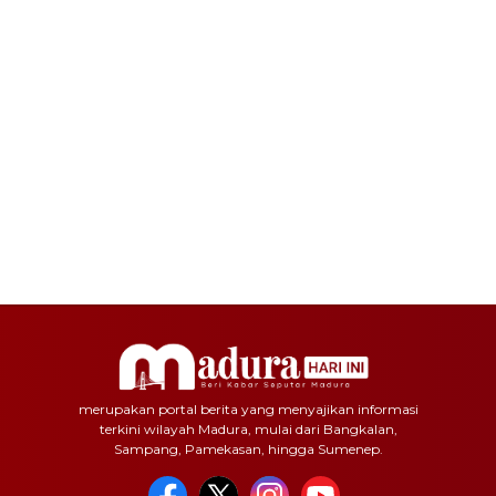
merupakan portal berita yang menyajikan informasi
terkini wilayah Madura, mulai dari Bangkalan,
Sampang, Pamekasan, hingga Sumenep.