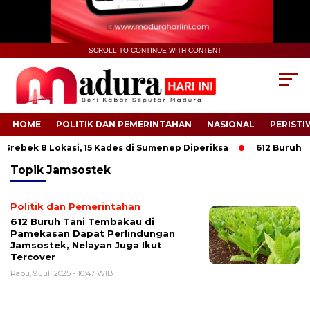
SCROLL TO CONTINUE WITH CONTENT
HOME
POLITIK DAN PEMERINTAHAN
NASIONAL
PERISTI
Grebek 8 Lokasi, 15 Kades di Sumenep Diperiksa
612 Buruh Tan
Topik
Jamsostek
Politik dan Pemerintahan
612 Buruh Tani Tembakau di
Pamekasan Dapat Perlindungan
Jamsostek, Nelayan Juga Ikut
Tercover
Rabu, 9 Juli 2025 - 10:47 WIB