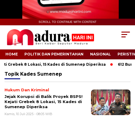
SCROLL TO CONTINUE WITH CONTENT
HOME
POLITIK DAN PEMERINTAHAN
NASIONAL
PERISTI
jati Grebek 8 Lokasi, 15 Kades di Sumenep Diperiksa
612 Buru
Topik
Kades Sumenep
Hukum Dan Kriminal
Jejak Korupsi di Balik Proyek BSPS!
Kejati Grebek 8 Lokasi, 15 Kades di
Sumenep Diperiksa
Kamis, 10 Juli 2025 - 08:05 WIB