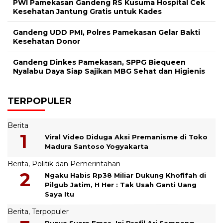
PWI Pamekasan Gandeng RS Kusuma Hospital Cek
Kesehatan Jantung Gratis untuk Kades
Gandeng UDD PMI, Polres Pamekasan Gelar Bakti
Kesehatan Donor
Gandeng Dinkes Pamekasan, SPPG Biequeen
Nyalabu Daya Siap Sajikan MBG Sehat dan Higienis
TERPOPULER
Berita
Viral Video Diduga Aksi Premanisme di Toko
Madura Santoso Yogyakarta
Berita
,
Politik dan Pemerintahan
Ngaku Habis Rp38 Miliar Dukung Khofifah di
Pilgub Jatim, H Her : Tak Usah Ganti Uang
Saya Itu
Berita
,
Terpopuler
Punya Suara Emas, Ini Profil Ari Sampang