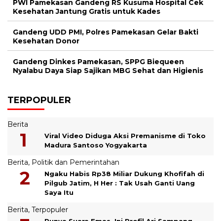
PWI Pamekasan Gandeng RS Kusuma Hospital Cek
Kesehatan Jantung Gratis untuk Kades
Gandeng UDD PMI, Polres Pamekasan Gelar Bakti
Kesehatan Donor
Gandeng Dinkes Pamekasan, SPPG Biequeen
Nyalabu Daya Siap Sajikan MBG Sehat dan Higienis
TERPOPULER
Berita
Viral Video Diduga Aksi Premanisme di Toko
Madura Santoso Yogyakarta
Berita
,
Politik dan Pemerintahan
Ngaku Habis Rp38 Miliar Dukung Khofifah di
Pilgub Jatim, H Her : Tak Usah Ganti Uang
Saya Itu
Berita
,
Terpopuler
Punya Suara Emas, Ini Profil Ari Sampang