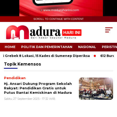
SCROLL TO CONTINUE WITH CONTENT
HOME
POLITIK DAN PEMERINTAHAN
NASIONAL
PERISTI
i Grebek 8 Lokasi, 15 Kades di Sumenep Diperiksa
612 Buruh T
Topik
Kemensos
Pendidikan
Hj. Ansari Dukung Program Sekolah
Rakyat: Pendidikan Gratis untuk
Putus Rantai Kemiskinan di Madura
Sabtu, 27 September 2025 - 17:32 WIB