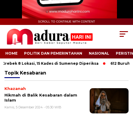
SCROLL TO CONTINUE WITH CONTENT
HOME
POLITIK DAN PEMERINTAHAN
NASIONAL
PERISTI
Grebek 8 Lokasi, 15 Kades di Sumenep Diperiksa
612 Buruh Tan
Topik
Kesabaran
Khazanah
Hikmah di Balik Kesabaran dalam
Islam
Kamis, 5 Desember 2024 - 05:30 WIB