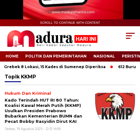
SCROLL TO CONTINUE WITH CONTENT
HOME
POLITIK DAN PEMERINTAHAN
NASIONAL
PERISTI
 Grebek 8 Lokasi, 15 Kades di Sumenep Diperiksa
612 Buruh Ta
Topik
KKMP
Hukum Dan Kriminal
Kado Terindah HUT RI 80 Tahun:
Koalisi Kawal Merah Putih (KKMP)
Usulkan Presiden Prabowo
Bubarkan Kementerian BUMN dan
Pecat Bobby Rasyidin Dirut KAI
Selasa, 19 Agustus 2025 - 12:51 WIB