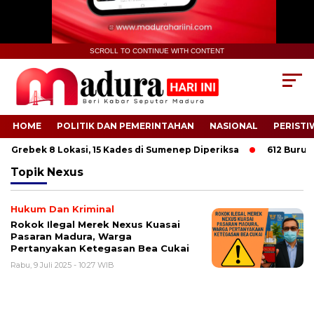
SCROLL TO CONTINUE WITH CONTENT
HOME
POLITIK DAN PEMERINTAHAN
NASIONAL
PERISTI
i Grebek 8 Lokasi, 15 Kades di Sumenep Diperiksa
612 Buruh T
Topik
Nexus
Hukum Dan Kriminal
Rokok Ilegal Merek Nexus Kuasai
Pasaran Madura, Warga
Pertanyakan Ketegasan Bea Cukai
Rabu, 9 Juli 2025 - 10:27 WIB