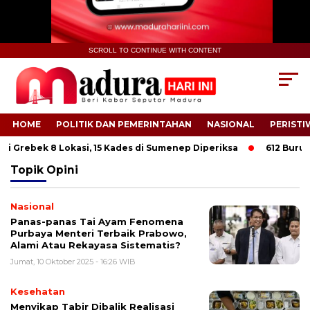
SCROLL TO CONTINUE WITH CONTENT
HOME
POLITIK DAN PEMERINTAHAN
NASIONAL
PERISTI
ti Grebek 8 Lokasi, 15 Kades di Sumenep Diperiksa
612 Buruh 
Topik
Opini
Nasional
Panas-panas Tai Ayam Fenomena
Purbaya Menteri Terbaik Prabowo,
Alami Atau Rekayasa Sistematis?
Jumat, 10 Oktober 2025 - 16:26 WIB
Kesehatan
Menyikap Tabir Dibalik Realisasi