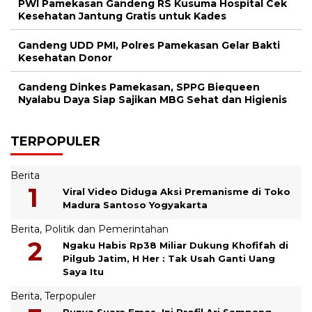
PWI Pamekasan Gandeng RS Kusuma Hospital Cek
Kesehatan Jantung Gratis untuk Kades
Gandeng UDD PMI, Polres Pamekasan Gelar Bakti
Kesehatan Donor
Gandeng Dinkes Pamekasan, SPPG Biequeen
Nyalabu Daya Siap Sajikan MBG Sehat dan Higienis
TERPOPULER
Berita
Viral Video Diduga Aksi Premanisme di Toko
Madura Santoso Yogyakarta
Berita
,
Politik dan Pemerintahan
Ngaku Habis Rp38 Miliar Dukung Khofifah di
Pilgub Jatim, H Her : Tak Usah Ganti Uang
Saya Itu
Berita
,
Terpopuler
Punya Suara Emas, Ini Profil Ari Sampang