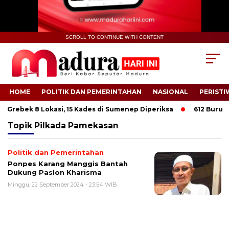
SCROLL TO CONTINUE WITH CONTENT
HOME
POLITIK DAN PEMERINTAHAN
NASIONAL
PERISTI
 Grebek 8 Lokasi, 15 Kades di Sumenep Diperiksa
612 Buruh T
Topik
Pilkada Pamekasan
Politik dan Pemerintahan
Ponpes Karang Manggis Bantah
Dukung Paslon Kharisma
Minggu, 22 September 2024 - 23:54 WIB