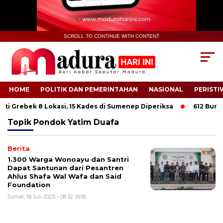
SCROLL TO CONTINUE WITH CONTENT
HOME
POLITIK DAN PEMERINTAHAN
NASIONAL
PERISTI
ti Grebek 8 Lokasi, 15 Kades di Sumenep Diperiksa
612 Buruh 
Topik
Pondok Yatim Duafa
Berita
1.300 Warga Wonoayu dan Santri
Dapat Santunan dari Pesantren
Ahlus Shafa Wal Wafa dan Said
Foundation
Jumat, 18 Juli 2025 - 08:32 WIB