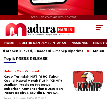
SCROLL TO CONTINUE WITH CONTENT
HOME
POLITIK DAN PEMERINTAHAN
NASIONAL
PERISTI
ti Grebek 8 Lokasi, 15 Kades di Sumenep Diperiksa
612 Buruh 
Topik
PRESS RELEASE
Hukum Dan Kriminal
Kado Terindah HUT RI 80 Tahun:
Koalisi Kawal Merah Putih (KKMP)
Usulkan Presiden Prabowo
Bubarkan Kementerian BUMN dan
Pecat Bobby Rasyidin Dirut KAI
Selasa, 19 Agustus 2025 - 12:51 WIB