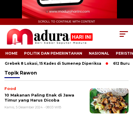
SCROLL TO CONTINUE WITH CONTENT
HOME
POLITIK DAN PEMERINTAHAN
NASIONAL
PERISTI
i Grebek 8 Lokasi, 15 Kades di Sumenep Diperiksa
612 Buruh T
Topik
Rawon
Food
10 Makanan Paling Enak di Jawa
Timur yang Harus Dicoba
Kamis, 5 Desember 2024 - 08:03 WIB