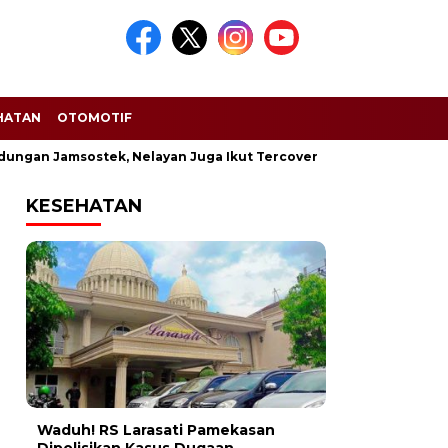
HATAN
OTOMOTIF
an Jamsostek, Nelayan Juga Ikut Tercover
Rokok Ilegal Mar
KESEHATAN
Waduh! RS Larasati Pamekasan
Dipolisikan Kasus Dugaan