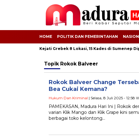
HOME
POLITIK DAN PEMERINTAHAN
NASION
ik Proyek BSPS! Kejati Grebek 8 Lokasi, 15 Kades di Sumenep Diper
Topik
Rokok Balveer
Rokok Balveer Change Terseba
Bea Cukai Kemana?
Hukum Dan Kriminal
| Selasa, 8 Juli 2025 - 12:58 
PAMEKASAN, Madura Hari Ini | Rokok d
varian Klik Mango dan Klik Grape kini se
berbagai toko kelontong…