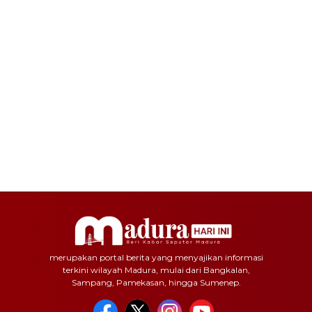
merupakan portal berita yang menyajikan informasi
terkini wilayah Madura, mulai dari Bangkalan,
Sampang, Pamekasan, hingga Sumenep.