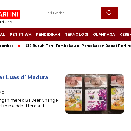
AL
PERISTIWA
PENDIDIKAN
TEKNOLOGI
OLAHRAGA
KESE
iksa
612 Buruh Tani Tembakau di Pamekasan Dapat Perlindung
r Luas di Madura,
WIB
engan merek Balveer Change
makin mudah ditemui di