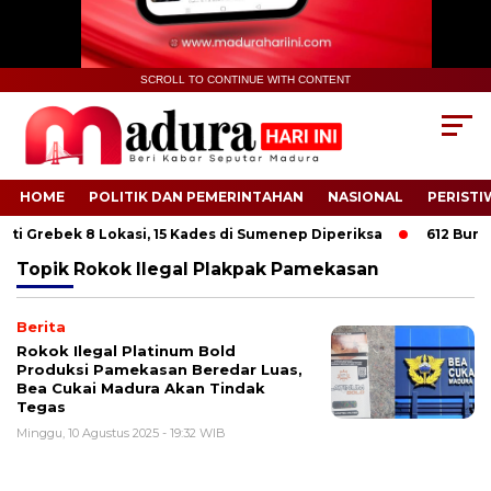
SCROLL TO CONTINUE WITH CONTENT
HOME
POLITIK DAN PEMERINTAHAN
NASIONAL
PERISTI
ti Grebek 8 Lokasi, 15 Kades di Sumenep Diperiksa
612 Buruh 
Topik
Rokok Ilegal Plakpak Pamekasan
Berita
Rokok Ilegal Platinum Bold
Produksi Pamekasan Beredar Luas,
Bea Cukai Madura Akan Tindak
Tegas
Minggu, 10 Agustus 2025 - 19:32 WIB