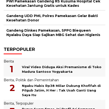
PWI Pamekasan Gandeng RS Kusuma Hospital Cek
Kesehatan Jantung Gratis untuk Kades
Gandeng UDD PMI, Polres Pamekasan Gelar Bakti
Kesehatan Donor
Gandeng Dinkes Pamekasan, SPPG Biequeen
Nyalabu Daya Siap Sajikan MBG Sehat dan Higienis
TERPOPULER
Berita
Viral Video Diduga Aksi Premanisme di Toko
Madura Santoso Yogyakarta
Berita
,
Politik dan Pemerintahan
Ngaku Habis Rp38 Miliar Dukung Khofifah di
Pilgub Jatim, H Her : Tak Usah Ganti Uang
Saya Itu
Berita
,
Terpopuler
Punya Suara Emas, Ini Profil Ari Sampang