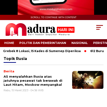
SCROLL TO CONTINUE WITH CONTENT
HOME
POLITIK DAN PEMERINTAHAN
NASIONAL
PERISTI
 Grebek 8 Lokasi, 15 Kades di Sumenep Diperiksa
612 Buruh Ta
Topik
Rusia
Berita
AS menyalahkan Rusia atas
jatuhnya pesawat tak berawak di
Laut Hitam, Moskow menyangkal
Rabu, 15 Maret 2023 - 04:56 WIB