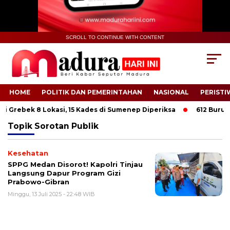
SCROLL TO CONTINUE WITH CONTENT
HOME
POLITIK DAN PEMERINTAHAN
NASIONAL
PERISTI
 Grebek 8 Lokasi, 15 Kades di Sumenep Diperiksa
612 Buruh T
Topik
Sorotan Publik
Kesehatan
SPPG Medan Disorot! Kapolri Tinjau
Langsung Dapur Program Gizi
Prabowo-Gibran
Minggu, 13 Juli 2025 - 22:48 WIB