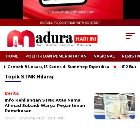
SCROLL TO CONTINUE WITH CONTENT
HOME
POLITIK DAN PEMERINTAHAN
NASIONAL
PERISTI
ti Grebek 8 Lokasi, 15 Kades di Sumenep Diperiksa
612 Buruh 
Topik
STNK Hilang
Berita
Info Kehilangan STNK Atas Nama
Ahmad Subaidi Warga Pegantenan
Pamekasan
Senin, 1 September 2025 - 08:30 WIB