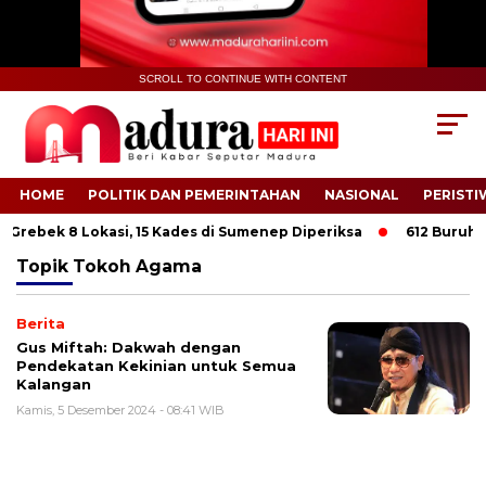
SCROLL TO CONTINUE WITH CONTENT
HOME
POLITIK DAN PEMERINTAHAN
NASIONAL
PERISTI
 Grebek 8 Lokasi, 15 Kades di Sumenep Diperiksa
612 Buruh Ta
Topik
Tokoh Agama
Berita
Gus Miftah: Dakwah dengan
Pendekatan Kekinian untuk Semua
Kalangan
Kamis, 5 Desember 2024 - 08:41 WIB