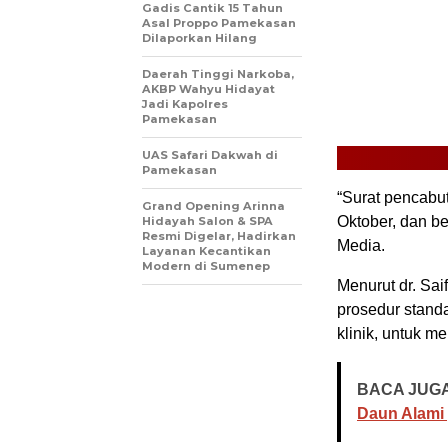
Gadis Cantik 15 Tahun
Asal Proppo Pamekasan
Dilaporkan Hilang
Daerah Tinggi Narkoba,
AKBP Wahyu Hidayat
Jadi Kapolres
Pamekasan
UAS Safari Dakwah di
Pamekasan
“Surat pencabut
Grand Opening Arinna
Oktober, dan be
Hidayah Salon & SPA
Resmi Digelar, Hadirkan
Media.
Layanan Kecantikan
Modern di Sumenep
Menurut dr. Sai
prosedur standa
klinik, untuk m
BACA JUGA
Daun Alami 