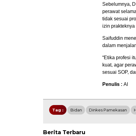
Sebelumnya, Di
perawat selama 
tidak sesuai p
izin prakteknya
Saifuddin mene
dalam menjalan
“Etika profesi 
kuat, agar pera
sesuai SOP, dan
Penulis :
Al
Tag :
Bidan
Dinkes Pamekasan
Berita Terbaru