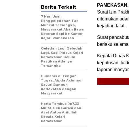
PAMEKASAN, 
Berita Terkait
Surat Izin Prakt
7 Hari Usai
ditemukan adan
Penggeledahan Tak
Muncul Tersangka,
kejadian fatal.
Masyarakat Akan Bawa
Kotoran Sapi ke Kantor
Surat pencabuta
Kejari Pamekasan
berlaku selama
Geledah Lagi Geledah
Lagi, Kasi Pidsus Kejari
Kepala Dinas K
Pamekasan Belum
Pastikan Adanya
keputusan itu d
Tersangka
laporan masyar
Humanis di Tengah
Tugas, Aipda Achmad
Sayuri Bangun
Kedekatan dengan
Masyarakat
Harta Tembus Rp7,33
Miliar, Cek Garasi dan
Aset Anton Arifullah
Kepala Kejari
Pamekasan