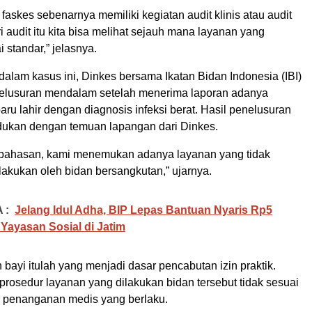
a faskes sebenarnya memiliki kegiatan audit klinis atau audit
i audit itu kita bisa melihat sejauh mana layanan yang
i standar,” jelasnya.
dalam kasus ini, Dinkes bersama Ikatan Bidan Indonesia (IBI)
elusuran mendalam setelah menerima laporan adanya
aru lahir dengan diagnosis infeksi berat. Hasil penelusuran
ukan dengan temuan lapangan dari Dinkes.
mbahasan, kami menemukan adanya layanan yang tidak
lakukan oleh bidan bersangkutan,” ujarnya.
 :
Jelang Idul Adha, BIP Lepas Bantuan Nyaris Rp5
 Yayasan Sosial di Jatim
bayi itulah yang menjadi dasar pencabutan izin praktik.
prosedur layanan yang dilakukan bidan tersebut tidak sesuai
 penanganan medis yang berlaku.