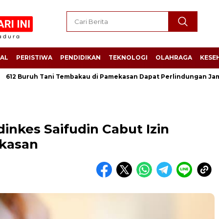
AL
PERISTIWA
PENDIDIKAN
TEKNOLOGI
OLAHRAGA
KESE
uruh Tani Tembakau di Pamekasan Dapat Perlindungan Jamsostek,
inkes Saifudin Cabut Izin
ekasan