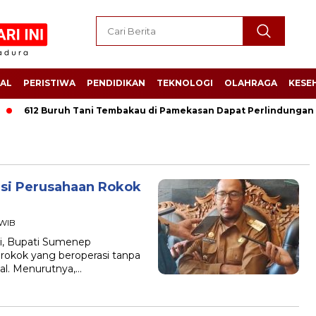
AL
PERISTIWA
PENDIDIKAN
TEKNOLOGI
OLAHRAGA
KESE
612 Buruh Tani Tembakau di Pamekasan Dapat Perlindungan Jams
si Perusahaan Rokok
 WIB
i, Bupati Sumenep
okok yang beroperasi tanpa
gal. Menurutnya,…