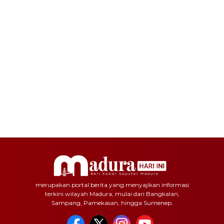
merupakan portal berita yang menyajikan informasi
terkini wilayah Madura, mulai dari Bangkalan,
Sampang, Pamekasan, hingga Sumenep.