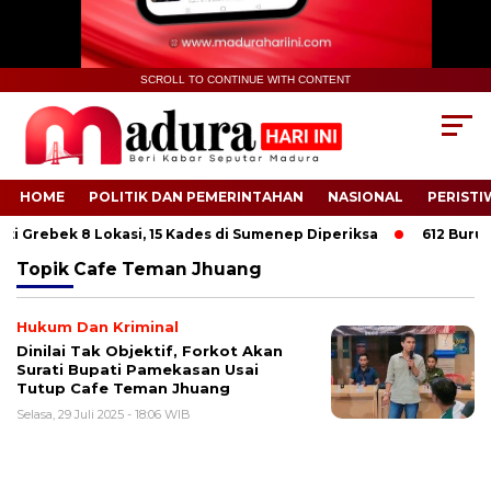
SCROLL TO CONTINUE WITH CONTENT
HOME
POLITIK DAN PEMERINTAHAN
NASIONAL
PERISTI
i Grebek 8 Lokasi, 15 Kades di Sumenep Diperiksa
612 Buruh T
Topik
Cafe Teman Jhuang
Hukum Dan Kriminal
Dinilai Tak Objektif, Forkot Akan
Surati Bupati Pamekasan Usai
Tutup Cafe Teman Jhuang
Selasa, 29 Juli 2025 - 18:06 WIB