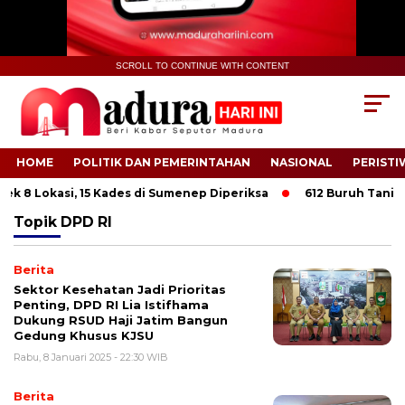
SCROLL TO CONTINUE WITH CONTENT
HOME
POLITIK DAN PEMERINTAHAN
NASIONAL
PERISTI
k 8 Lokasi, 15 Kades di Sumenep Diperiksa
612 Buruh Tani Tem
Topik
DPD RI
Berita
Sektor Kesehatan Jadi Prioritas
Penting, DPD RI Lia Istifhama
Dukung RSUD Haji Jatim Bangun
Gedung Khusus KJSU
Rabu, 8 Januari 2025 - 22:30 WIB
Berita