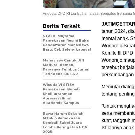
Anggota DPD RI Lia Istifhama saat Berdialog Bersama 
JATIMCETTA
Berita Terkait
tahun 2024, di
STAI Al Mujtama
mental anak. S
Pamekasan Resmi Buka
Pendaftaran Mahasiswa
Wonorejo Surab
Baru, Cek Selengkapnya!
Komite III DPD 
Wonorejo maupu
Mahasiswi Cantik UIN
Madura Idaman,
tersebut berjal
Karyanya Tembus Jurnal
Terindeks SINTA 2
perkembangan m
Wisuda VI STISA
Memulai dialog,
Pamekasan, Bupati
tentang pentin
Kholilurrahman
Apresiasi Iklim
Akademik Kampus
“Untuk menghad
serta membentu
Bawa Harum Sekolah!
MTsN 3 Pamekasan
kuat, tangguh 
Kembali Sabet Juara
Lomba Peringatan HGN
Istilahnya anak
2025