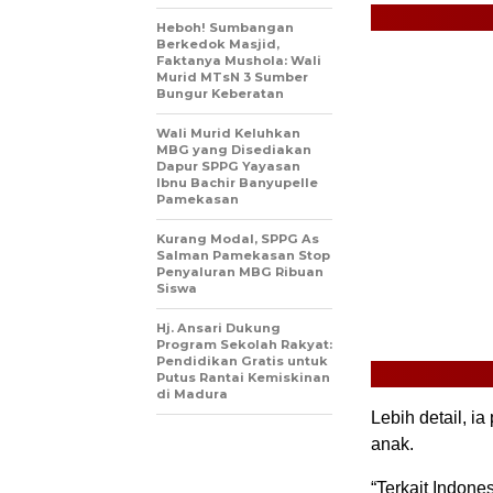
Heboh! Sumbangan
Berkedok Masjid,
Faktanya Mushola: Wali
Murid MTsN 3 Sumber
Bungur Keberatan
Wali Murid Keluhkan
MBG yang Disediakan
Dapur SPPG Yayasan
Ibnu Bachir Banyupelle
Pamekasan
Kurang Modal, SPPG As
Salman Pamekasan Stop
Penyaluran MBG Ribuan
Siswa
Hj. Ansari Dukung
Program Sekolah Rakyat:
Pendidikan Gratis untuk
Putus Rantai Kemiskinan
di Madura
Lebih detail, i
anak.
“Terkait Indon