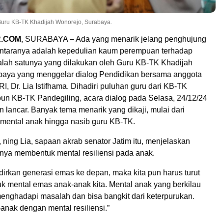
Guru KB-TK Khadijah Wonorejo, Surabaya.
R.COM
, SURABAYA – Ada yang menarik jelang penghujung
antaranya adalah kepedulian kaum perempuan terhadap
alah satunya yang dilakukan oleh Guru KB-TK Khadijah
aya yang menggelar dialog Pendidikan bersama anggota
RI, Dr. Lia Istifhama. Dihadiri puluhan guru dari KB-TK
n KB-TK Pandegiling, acara dialog pada Selasa, 24/12/24
an lancar. Banyak tema menarik yang dikaji, mulai dari
ental anak hingga nasib guru KB-TK.
 ning Lia, sapaan akrab senator Jatim itu, menjelaskan
gnya membentuk mental resiliensi pada anak.
irkan generasi emas ke depan, maka kita pun harus turut
k mental emas anak-anak kita. Mental anak yang berkilau
menghadapi masalah dan bisa bangkit dari keterpurukan.
-anak dengan mental resiliensi.”