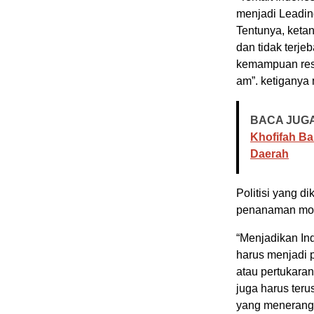
menjadi Leading 
Tentunya, ketan
dan tidak terje
kemampuan resili
am”. ketiganya
BACA JUGA
Khofifah B
Daerah
Politisi yang d
penanaman mod
“Menjadikan Ind
harus menjadi p
atau pertukaran
juga harus ter
yang menerangk