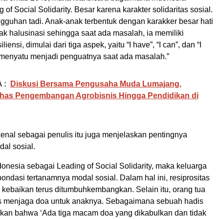
of Social Solidarity. Besar karena karakter solidaritas sosial.
gguhan tadi. Anak-anak terbentuk dengan karakker besar hati
bak halusinasi sehingga saat ada masalah, ia memiliki
ensi, dimulai dari tiga aspek, yaitu “I have”, “I can”, dan “I
 menyatu menjadi penguatnya saat ada masalah.”
 :
Diskusi Bersama Pengusaha Muda Lumajang,
ahas Pengembangan Agrobisnis Hingga Pendidikan di
ikenal sebagai penulis itu juga menjelaskan pentingnya
al sosial.
onesia sebagai Leading of Social Solidarity, maka keluarga
ondasi tertanamnya modal sosial. Dalam hal ini, resiprositas
 kebaikan terus ditumbuhkembangkan. Selain itu, orang tua
us menjaga doa untuk anaknya. Sebagaimana sebuah hadis
an bahwa ‘Ada tiga macam doa yang dikabulkan dan tidak