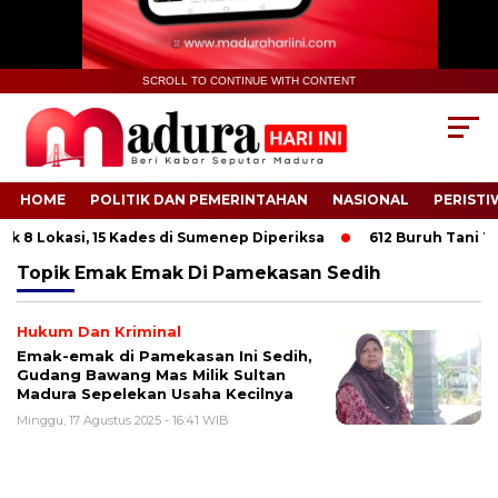
SCROLL TO CONTINUE WITH CONTENT
HOME
POLITIK DAN PEMERINTAHAN
NASIONAL
PERISTI
 8 Lokasi, 15 Kades di Sumenep Diperiksa
612 Buruh Tani Tem
Topik
Emak Emak Di Pamekasan Sedih
Hukum Dan Kriminal
Emak-emak di Pamekasan Ini Sedih,
Gudang Bawang Mas Milik Sultan
Madura Sepelekan Usaha Kecilnya
Minggu, 17 Agustus 2025 - 16:41 WIB