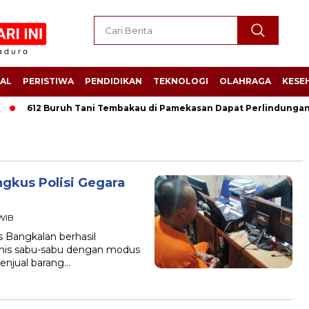
AL
PERISTIWA
PENDIDIKAN
TEKNOLOGI
OLAHRAGA
KESE
612 Buruh Tani Tembakau di Pamekasan Dapat Perlindungan Jam
ngkus Polisi Gegara
 WIB
Bangkalan berhasil
nis sabu-sabu dengan modus
menjual barang…