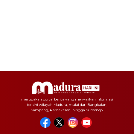
merupakan portal berita yang menyajikan informasi
terkini wilayah Madura, mulai dari Bangkalan,
Sampang, Pamekasan, hingga Sumenep.