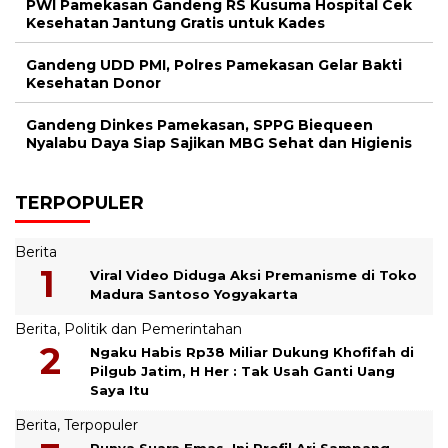
PWI Pamekasan Gandeng RS Kusuma Hospital Cek
Kesehatan Jantung Gratis untuk Kades
Gandeng UDD PMI, Polres Pamekasan Gelar Bakti
Kesehatan Donor
Gandeng Dinkes Pamekasan, SPPG Biequeen
Nyalabu Daya Siap Sajikan MBG Sehat dan Higienis
TERPOPULER
Berita
Viral Video Diduga Aksi Premanisme di Toko
Madura Santoso Yogyakarta
Berita
,
Politik dan Pemerintahan
Ngaku Habis Rp38 Miliar Dukung Khofifah di
Pilgub Jatim, H Her : Tak Usah Ganti Uang
Saya Itu
Berita
,
Terpopuler
Punya Suara Emas, Ini Profil Ari Sampang