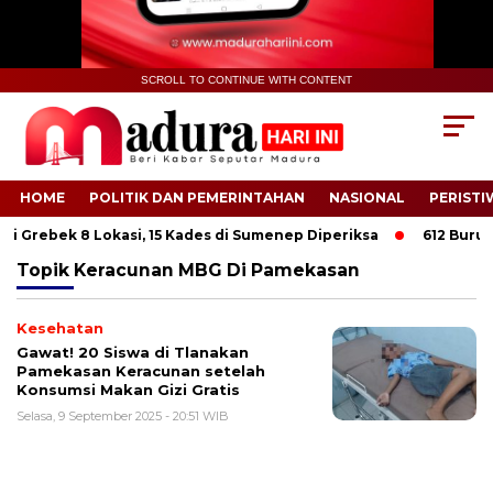
SCROLL TO CONTINUE WITH CONTENT
HOME
POLITIK DAN PEMERINTAHAN
NASIONAL
PERISTI
i Grebek 8 Lokasi, 15 Kades di Sumenep Diperiksa
612 Buruh T
Topik
Keracunan MBG Di Pamekasan
Kesehatan
Gawat! 20 Siswa di Tlanakan
Pamekasan Keracunan setelah
Konsumsi Makan Gizi Gratis
Selasa, 9 September 2025 - 20:51 WIB