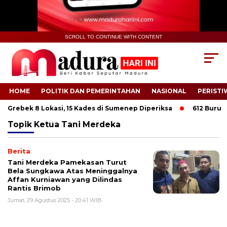
SCROLL TO CONTINUE WITH CONTENT
HOME
POLITIK DAN PEMERINTAHAN
NASIONAL
PERISTI
 Grebek 8 Lokasi, 15 Kades di Sumenep Diperiksa
612 Buruh Ta
Topik
Ketua Tani Merdeka
Berita
Tani Merdeka Pamekasan Turut
Bela Sungkawa Atas Meninggalnya
Affan Kurniawan yang Dilindas
Rantis Brimob
Jumat, 29 Agustus 2025 - 20:41 WIB