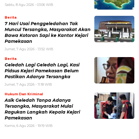
Sabtu, 8 Agu 2026 - 03:06 WIB
Berita
7 Hari Usai Penggeledahan Tak
Muncul Tersangka, Masyarakat Akan
Bawa Kotoran Sapi ke Kantor Kejari
Pamekasan
Jumat, 7 Agu 2026 - 13:52 WIB
Berita
Geledah Lagi Geledah Lagi, Kasi
Pidsus Kejari Pamekasan Belum
Pastikan Adanya Tersangka
Jumat, 7 Agu 2026 - 11:18 WIB
Hukum Dan Kriminal
Asik Geledah Tanpa Adanya
Tersangka, Masyarakat Mulai
Ragukan Langkah Kepala Kejari
Pamekasan
Kamis, 6 Agu 2026 - 19:19 WIB