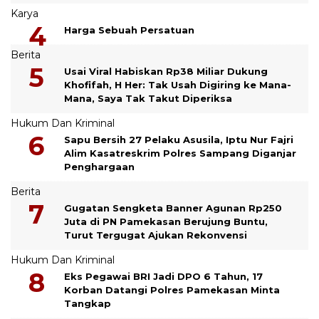
Karya
Harga Sebuah Persatuan
Berita
Usai Viral Habiskan Rp38 Miliar Dukung
Khofifah, H Her: Tak Usah Digiring ke Mana-
Mana, Saya Tak Takut Diperiksa
Hukum Dan Kriminal
Sapu Bersih 27 Pelaku Asusila, Iptu Nur Fajri
Alim Kasatreskrim Polres Sampang Diganjar
Penghargaan
Berita
Gugatan Sengketa Banner Agunan Rp250
Juta di PN Pamekasan Berujung Buntu,
Turut Tergugat Ajukan Rekonvensi
Hukum Dan Kriminal
Eks Pegawai BRI Jadi DPO 6 Tahun, 17
Korban Datangi Polres Pamekasan Minta
Tangkap