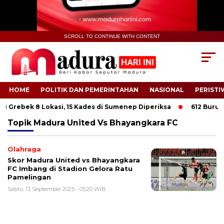
SCROLL TO CONTINUE WITH CONTENT
HOME
POLITIK DAN PEMERINTAHAN
NASIONAL
PERISTI
i Grebek 8 Lokasi, 15 Kades di Sumenep Diperiksa
612 Buruh T
Topik
Madura United Vs Bhayangkara FC
Olahraga
Skor Madura United vs Bhayangkara
FC Imbang di Stadion Gelora Ratu
Pamelingan
Sabtu, 13 September 2025 - 05:20 WIB