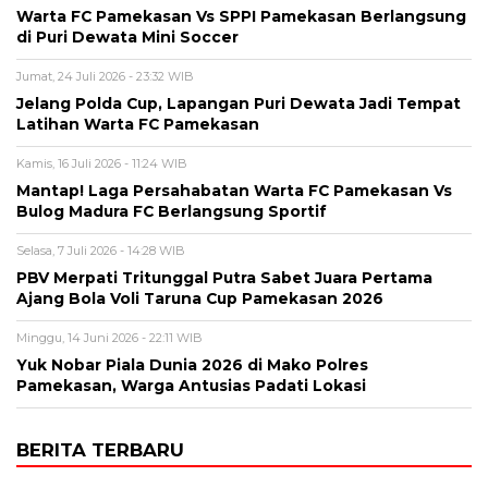
Warta FC Pamekasan Vs SPPI Pamekasan Berlangsung
di Puri Dewata Mini Soccer
Jumat, 24 Juli 2026 - 23:32 WIB
Jelang Polda Cup, Lapangan Puri Dewata Jadi Tempat
Latihan Warta FC Pamekasan
Kamis, 16 Juli 2026 - 11:24 WIB
Mantap! Laga Persahabatan Warta FC Pamekasan Vs
Bulog Madura FC Berlangsung Sportif
Selasa, 7 Juli 2026 - 14:28 WIB
PBV Merpati Tritunggal Putra Sabet Juara Pertama
Ajang Bola Voli Taruna Cup Pamekasan 2026
Minggu, 14 Juni 2026 - 22:11 WIB
Yuk Nobar Piala Dunia 2026 di Mako Polres
Pamekasan, Warga Antusias Padati Lokasi
BERITA TERBARU