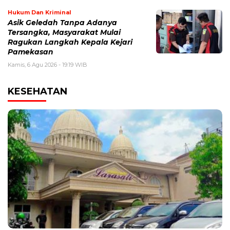
Hukum Dan Kriminal
Asik Geledah Tanpa Adanya
Tersangka, Masyarakat Mulai
Ragukan Langkah Kepala Kejari
Pamekasan
Kamis, 6 Agu 2026 - 19:19 WIB
KESEHATAN