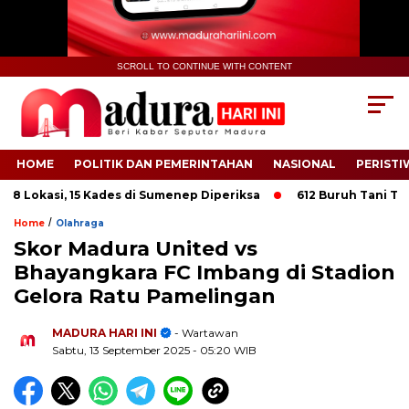
SCROLL TO CONTINUE WITH CONTENT
HOME
POLITIK DAN PEMERINTAHAN
NASIONAL
PERISTI
Lokasi, 15 Kades di Sumenep Diperiksa
612 Buruh Tani Tembak
/
Home
Olahraga
Skor Madura United vs
Bhayangkara FC Imbang di Stadion
Gelora Ratu Pamelingan
.
MADURA HARI INI
- Wartawan
Sabtu, 13 September 2025
- 05:20 WIB