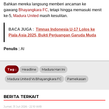
Bahkan mereka langsung memberi ancaman ke
gawang
Bhayangkara FC
, tetapi hingga memasuki menit
ke-5,
Madura United
masih kesulitan.
BACA JUGA :
Timnas Indonesia U-17 Lolos ke
Piala Asia 2025, Bukti Perjuangan Garuda Muda
Penulis :
Al
Tag :
Headline
Madura Hari Ini
Madura United Vs Bhayangkara FC
Pamekasan
BERITA TERKAIT
Jumat, 31 Juli 2026 - 22:10 WIB