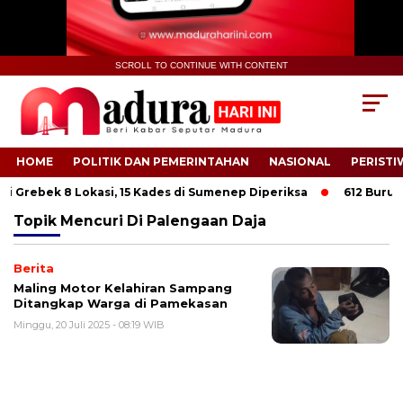
SCROLL TO CONTINUE WITH CONTENT
HOME
POLITIK DAN PEMERINTAHAN
NASIONAL
PERISTI
i Grebek 8 Lokasi, 15 Kades di Sumenep Diperiksa
612 Buruh T
Topik
Mencuri Di Palengaan Daja
Berita
Maling Motor Kelahiran Sampang
Ditangkap Warga di Pamekasan
Minggu, 20 Juli 2025 - 08:19 WIB