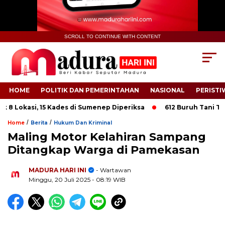
SCROLL TO CONTINUE WITH CONTENT
HOME
POLITIK DAN PEMERINTAHAN
NASIONAL
PERISTI
Lokasi, 15 Kades di Sumenep Diperiksa
612 Buruh Tani Tembak
/
/
Home
Berita
Hukum Dan Kriminal
Maling Motor Kelahiran Sampang
Ditangkap Warga di Pamekasan
.
MADURA HARI INI
- Wartawan
Minggu, 20 Juli 2025
- 08:19 WIB