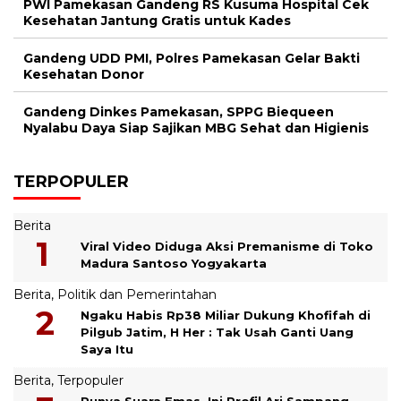
PWI Pamekasan Gandeng RS Kusuma Hospital Cek
Kesehatan Jantung Gratis untuk Kades
Gandeng UDD PMI, Polres Pamekasan Gelar Bakti
Kesehatan Donor
Gandeng Dinkes Pamekasan, SPPG Biequeen
Nyalabu Daya Siap Sajikan MBG Sehat dan Higienis
TERPOPULER
Berita
Viral Video Diduga Aksi Premanisme di Toko
Madura Santoso Yogyakarta
Berita
,
Politik dan Pemerintahan
Ngaku Habis Rp38 Miliar Dukung Khofifah di
Pilgub Jatim, H Her : Tak Usah Ganti Uang
Saya Itu
Berita
,
Terpopuler
Punya Suara Emas, Ini Profil Ari Sampang