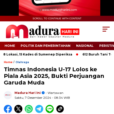
SCROLL TO CONTINUE WITH CONTENT
HOME
POLITIK DAN PEMERINTAHAN
NASIONAL
PERISTI
Lokasi, 15 Kades di Sumenep Diperiksa
612 Buruh Tani Tembaka
/
Home
Olahraga
Timnas Indonesia U-17 Lolos ke
Piala Asia 2025, Bukti Perjuangan
Garuda Muda
.
Madura Hari Ini
- Wartawan
Sabtu, 7 Desember 2024
- 08:34 WIB