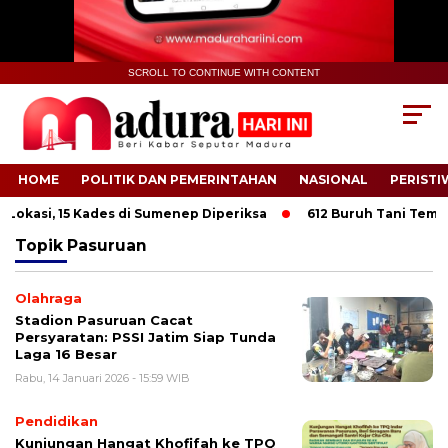
SCROLL TO CONTINUE WITH CONTENT
HOME
POLITIK DAN PEMERINTAHAN
NASIONAL
PERISTI
Lokasi, 15 Kades di Sumenep Diperiksa
612 Buruh Tani Tembak
Topik
Pasuruan
Olahraga
Stadion Pasuruan Cacat
Persyaratan: PSSI Jatim Siap Tunda
Laga 16 Besar
Rabu, 14 Januari 2026 - 15:59 WIB
Pendidikan
Kunjungan Hangat Khofifah ke TPQ