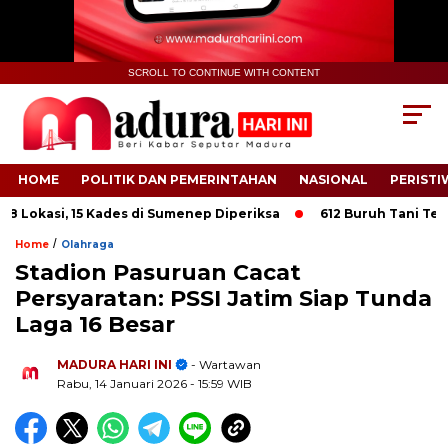
SCROLL TO CONTINUE WITH CONTENT
HOME
POLITIK DAN PEMERINTAHAN
NASIONAL
PERISTI
Lokasi, 15 Kades di Sumenep Diperiksa
612 Buruh Tani Tembak
/
Home
Olahraga
Stadion Pasuruan Cacat
Persyaratan: PSSI Jatim Siap Tunda
Laga 16 Besar
.
MADURA HARI INI
- Wartawan
Rabu, 14 Januari 2026
- 15:59 WIB