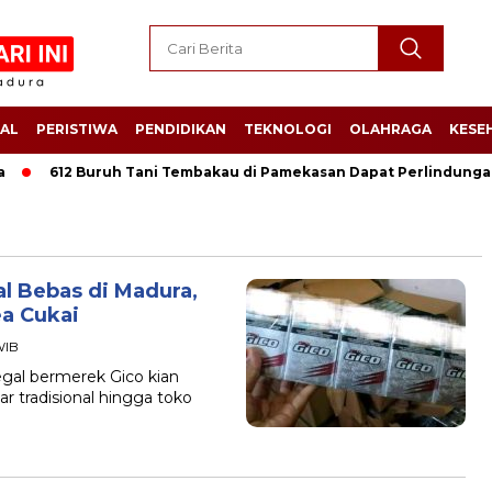
AL
PERISTIWA
PENDIDIKAN
TEKNOLOGI
OLAHRAGA
KESE
612 Buruh Tani Tembakau di Pamekasan Dapat Perlindungan Ja
al Bebas di Madura,
a Cukai
 WIB
gal bermerek Gico kian
ar tradisional hingga toko