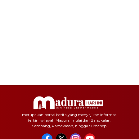
merupakan portal berita yang menyajikan informasi
terkini wilayah Madura, mulai dari Bangkalan,
Sampang, Pamekasan, hingga Sumenep.