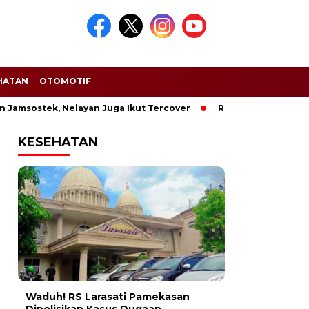
HATAN
OTOMOTIF
msostek, Nelayan Juga Ikut Tercover
Rokok Ilegal Marak di
KESEHATAN
Waduh! RS Larasati Pamekasan
Dipolisikan Kasus Dugaan