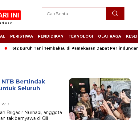
AL
PERISTIWA
PENDIDIKAN
TEKNOLOGI
OLAHRAGA
KESE
612 Buruh Tani Tembakau di Pamekasan Dapat Perlindungan Jam
a NTB Bertindak
untuk Seluruh
41 WIB
an Brigadir Nurhadi, anggota
 tak bernyawa di Gili