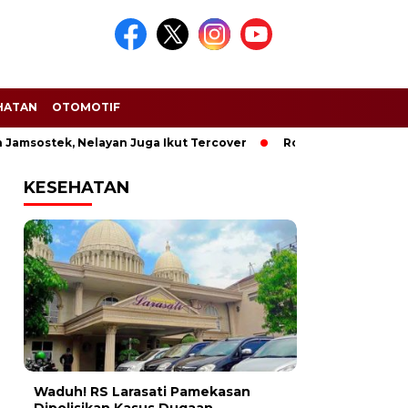
HATAN
OTOMOTIF
sostek, Nelayan Juga Ikut Tercover
Rokok Ilegal Marak di 
KESEHATAN
Waduh! RS Larasati Pamekasan
Dipolisikan Kasus Dugaan