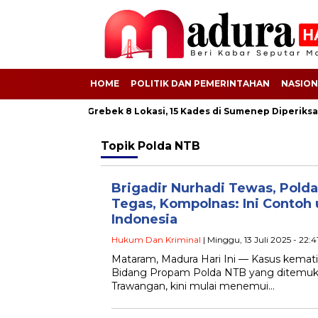
HOME
POLITIK DAN PEMERINTAHAN
NASION
ek BSPS! Kejati Grebek 8 Lokasi, 15 Kades di Sumenep Diperiksa
Topik
Polda NTB
Brigadir Nurhadi Tewas, Pold
Tegas, Kompolnas: Ini Contoh 
Indonesia
Hukum Dan Kriminal
| Minggu, 13 Juli 2025 - 22:
Mataram, Madura Hari Ini — Kasus kemati
Bidang Propam Polda NTB yang ditemukan
Trawangan, kini mulai menemui…