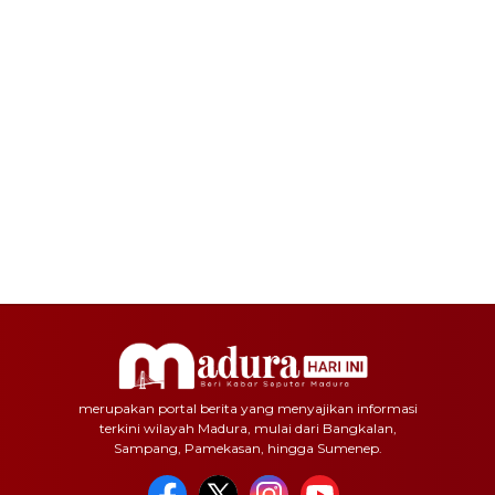
merupakan portal berita yang menyajikan informasi
terkini wilayah Madura, mulai dari Bangkalan,
Sampang, Pamekasan, hingga Sumenep.