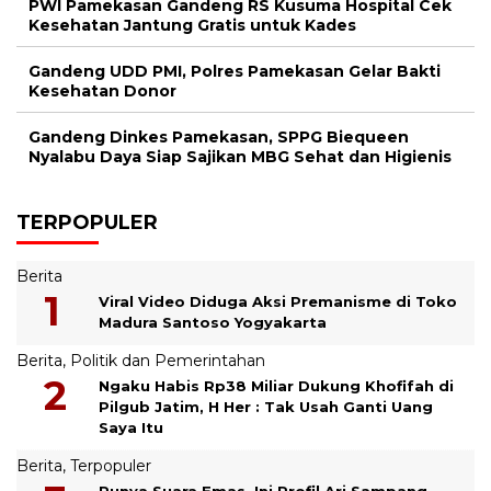
PWI Pamekasan Gandeng RS Kusuma Hospital Cek
Kesehatan Jantung Gratis untuk Kades
Gandeng UDD PMI, Polres Pamekasan Gelar Bakti
Kesehatan Donor
Gandeng Dinkes Pamekasan, SPPG Biequeen
Nyalabu Daya Siap Sajikan MBG Sehat dan Higienis
TERPOPULER
Berita
Viral Video Diduga Aksi Premanisme di Toko
Madura Santoso Yogyakarta
Berita
,
Politik dan Pemerintahan
Ngaku Habis Rp38 Miliar Dukung Khofifah di
Pilgub Jatim, H Her : Tak Usah Ganti Uang
Saya Itu
Berita
,
Terpopuler
Punya Suara Emas, Ini Profil Ari Sampang