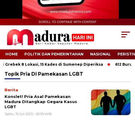
SCROLL TO CONTINUE WITH CONTENT
HOME
POLITIK DAN PEMERINTAHAN
NASIONAL
PERISTI
i Grebek 8 Lokasi, 15 Kades di Sumenep Diperiksa
612 Buruh T
Topik
Pria Di Pamekasan LGBT
Berita
Konslet! Pria Asal Pamekasan
Madura Ditangkap Gegara Kasus
LGBT
Sabtu, 19 Juli 2025 - 06:59 WIB