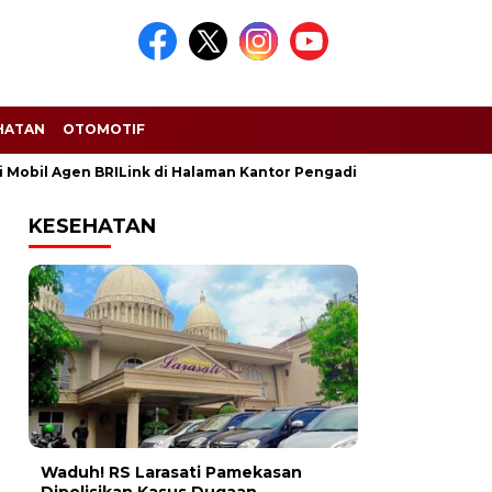
HATAN
OTOMOTIF
obil Agen BRILink di Halaman Kantor Pengadilan Sumenep
Ro
KESEHATAN
Waduh! RS Larasati Pamekasan
Dipolisikan Kasus Dugaan