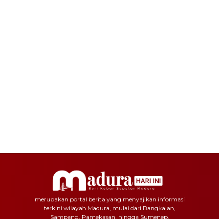
merupakan portal berita yang menyajikan informasi
terkini wilayah Madura, mulai dari Bangkalan,
Sampang, Pamekasan, hingga Sumenep.