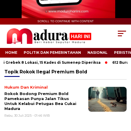
SCROLL TO CONTINUE WITH CONTENT
HOME
POLITIK DAN PEMERINTAHAN
NASIONAL
PERISTI
i Grebek 8 Lokasi, 15 Kades di Sumenep Diperiksa
612 Buruh T
Topik
Rokok Ilegal Premium Bold
Hukum Dan Kriminal
Rokok Bodong Premium Bold
Pamekasan Punya Jalan Tikus
Untuk Kelabui Petugas Bea Cukai
Madura
Rabu, 30 Juli 2025 - 01:46 WIB